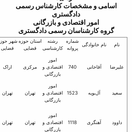
ات کارشناس رسمی
دگستری
ادی و بازرگانی
ان رسمی دادگستری
اره
رشته
استان حوزه
شهر حوزه
آدرس مؤسسه
انه
کارشناسی
قضایی
قضایی
امور
اراک خ امام موسی صدر -
7
اقتصادی و
مرکزی
اراک
روبروی کانون تربیتی ریحانه
بازرگانی
- پ 4375
امور
تهران - ستارخان - خسرو
15
اقتصادی و
تهران
تهران
شمالی ک کسرایی پ9 -
بازرگانی
واحد 7
تهران خ کارگر شمالی بالاتر
امور
از چهارراه فاطمی نرسیده
11
اقتصادی و
تهران
تهران
به پمپ بنزین جنب بانک
بازرگانی