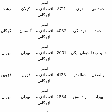
امور
رشت بلوار ش انصاری خ
37
اقتصادی و
گیلان
رشت
ارشاد پردیسان بلوک 128
بازرگانی
واحد 3
امور
بلوار صیاد شیر ازی - صیاد
40
اقتصادی و
گلستان
گرگان
25 - مجتمع 40واحدی -
بازرگانی
بلوک3 - ط1
امور
تهران - بلوار مرزداران -
20
اقتصادی و
تهران
تهران
35متری لاله - بوستان دوم
بازرگانی
شرقی - پ 59 - واحد1
امور
خ مجاهد جنب ک 49 پ
41
اقتصادی و
قزوین
قزوین
376
بازرگانی
امور
تهران - جمال زاده شمالی -
28
اقتصادی و
تهران
تهران
ک سیمین - پ12
بازرگانی