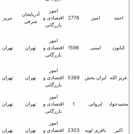
امور
آذربایجان
تبریز خ بهار کوی صفا بن
27
اقتصادی و
تبریز
شرقی
بست موحدی ک 3
بازرگانی
خ سهروردی شمالی خ
امور
اندیشه 3 شرقی بن بست
15
اقتصادی و
تهران
تهران
رامتین بن بست سوم پ 4
بازرگانی
جدید ط سوم
امور
تهران 30 متری ش آیت - م
53
اقتصادی و
تهران
تهران
امامت - خ نیشابور - پ 61
بازرگانی
- ( 12 سابق ) ط 4
امور
1
اقتصادی و
تهران
تهران
بازرگانی
امور
تهران م فاطمی نبش خ ش
23
اقتصادی و
تهران
تهران
گمنام پ3 ط اول واحد