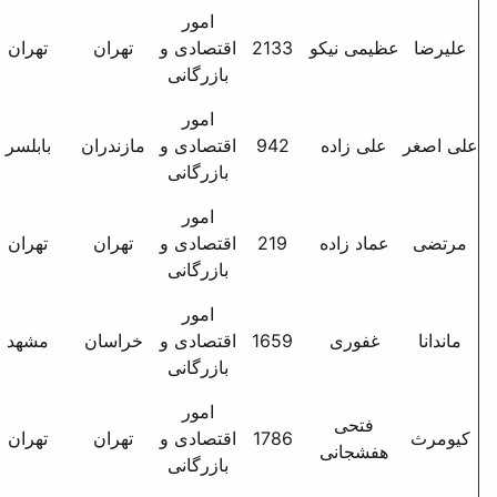
امور
خ ش مطهری - خ
21
اقتصادی و
تهران
تهران
ترکمنستان - ک ش احمدیان
بازرگانی
- پ 5 - واحد8
امور
مازندران بابلسر خ شریعتی
9
اقتصادی و
مازندران
بابلسر
شهرک دانشگاه ک سنبل پ
بازرگانی
-
32
امور
21
اقتصادی و
تهران
تهران
بازرگانی
امور
مشهد - آب و برق -
16
اقتصادی و
خراسان
مشهد
بنفشه11 - پ72ط1
بازرگانی
امور
تهرانپارس - خ رشید -
17
اقتصادی و
تهران
تهران
خ132غربی - پ188 -
بازرگانی
واحد7