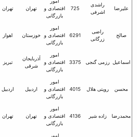
امور
تهران م ولیعصر مرکز
7
اقتصادی و
تهران
تهران
تجاری ایرانیان ط اول
بازرگانی
واحد17
امور
کوی ملت خ دانیال خ سیمین
62
اقتصادی و
خوزستان
اهواز
1 پ 26
بازرگانی
امور
آذربایجان
اول خ طالقانی م ارک قدیم
33
اقتصادی و
تبریز
شرقی
پ 29
بازرگانی
امور
اردبیل شهرک آزادی خ
40
اقتصادی و
اردبیل
اردبیل
آذربایجان ک امامزادگان پ
بازرگانی
63 ط 2
امور
کرج - خ 7تیر - ک شریفی -
41
اقتصادی و
تهران
تهران
پ72 - ط2 - واحد4
بازرگانی
امور
تهران خ شریعتی دوراهی