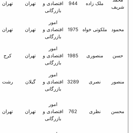
9
اقتصادی و
تهران
تهران
بازرگانی
امور
شهرک غرب - م صنعت -
19
اقتصادی و
تهران
تهران
فاز4 - خ فلامک شمالی -
بازرگانی
ک15 - پ21 - ط4
امور
تهران - اول نیروی هوایی -
19
اقتصادی و
تهران
کرج
ک39/1 - پ28
بازرگانی
امور
رامسر خ ش بهشتی ک
32
اقتصادی و
گیلان
رشت
سادات
بازرگانی
تهران خ ش مدنی شمالی
امور
روبروی بانک ملت و
7
اقتصادی و
تهران
تهران
صادرات ک صاحب‌الزمان
بازرگانی
پ 24