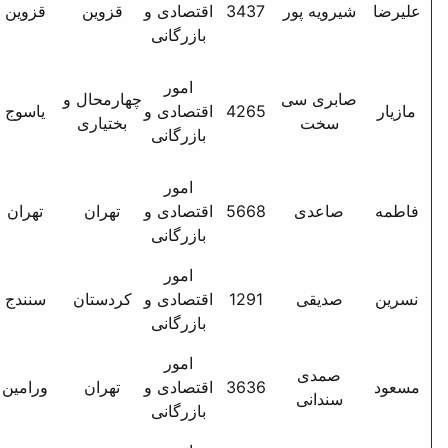
34
اقتصادی و
قزوین
قزوین
امیر امجد - کوی رحمانی -
بازرگانی
پ 15 - واحد1
یاسوج کیلومتر 5 اصفهان
امور
چهارمحال و
دانشگاه آزاد اسلامی واحد
42
اقتصادی و
یاسوج
بختیاری
یاسوج معاونت اداری و
بازرگانی
مالی
امور
میرداماد - شمس تبریزی
56
اقتصادی و
تهران
تهران
جنوبی - ک غفاری - پ 8 -
بازرگانی
واحد 20
امور
12
اقتصادی و
کردستان
سنندج
سنندج - انتهای ک چیا پ 7
بازرگانی
امور
کارخانه قند بلوار ش
36
اقتصادی و
تهران
ورامین
گروسی شهرک کشاورز
بازرگانی
بوستان سوم پ 11