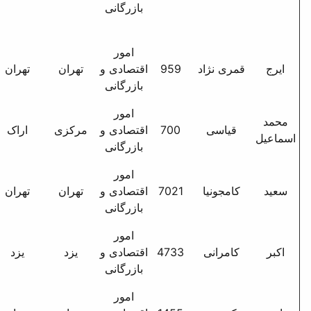
بازرگانی
سورناز2پ2
09122501670
امور
شهر زیبا - بلوار دهکده - خ
9
اقتصادی و
تهران
تهران
12 - پ23
بازرگانی
امور
اراک خ ش شیرودی ک
7
اقتصادی و
مرکزی
اراک
فرهنگ بن بست قنادی پ
بازرگانی
5557
امور
تهران امیرآباد شمالی بالاتر
70
اقتصادی و
تهران
تهران
از چهارراه فاطمی جنب
بازرگانی
بانک تجارت پ 1637
امور
صفاییه م کاج خ کاخ ک 4 پ
47
اقتصادی و
یزد
یزد
5
بازرگانی
امور
خ استاد حسن بنا خ ریحانی