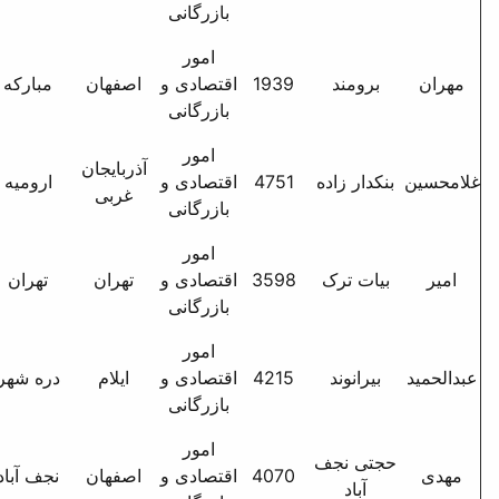
بازرگانی
شماره 3
امور
مبارکه اصفهان - خ ش
19
اقتصادی و
اصفهان
مبارکه
ضیاییها - پ 54
بازرگانی
امور
آذربایجان
خ مدیریت - کوی 12 -
47
اقتصادی و
ارومیه
غربی
مجتمع ساحل 4 - واحد 7
بازرگانی
امور
تهران تهران نو م امامت خ
35
اقتصادی و
تهران
تهران
جدیدی خ بیهقی پ 120
بازرگانی
امور
دره شهر خ نیروی هوایی خ
42
اقتصادی و
ایلام
دره شهر
جهاد سازندگی
بازرگانی
امور
مولوی شمالی - بن بست
40
اقتصادی و
اصفهان
نجف آباد
آخر - سمت چپ - پ2