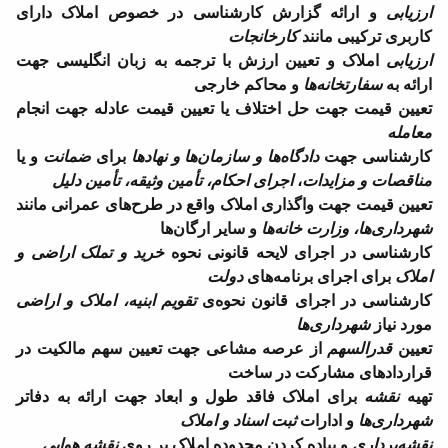
ارزیابی
و ارائه گزارش کارشناسی در خصوص املاک دارای
کاربری ترکیبی مانند
کارخانجات
ارزیابی
املاک و تعیین ارزش با ترجمه به زبان انگلیسی جهت
ارائه به
سفارتخانه‌ها
و محاکم خارجی
تعیین قیمت جهت حل اختلاف یا تعیین قیمت عادله جهت انجام
معامله
کارشناسی جهت
دادگاه‌ها و سازمان‌ها و نهادها
برای
ضمانت
و یا
مناقصات و مزایدات
،
اجرای احکام، تأمین وثیقه، تأمین دلیل
تعیین قیمت جهت واگذاری املاک واقع در طرح‌های عمرانی مانند
شهرداری‌ها، وزارت خانه‌ها
و سایر ارگان‌ها
کارشناسی در اجرای لایحه قانونی نحوه
خرید و تملک اراضی و
املاک
برای اجرای برنامه‌های
دولت
کارشناسی در اجرای قانون نحوه‌ی
تقویم ابنیه، املاک و اراضی
مورد نیاز
شهرداری‌ها
تعیین
قدرالسهم
از عرصه مشاعی جهت تعیین سهم مالکیت در
قراردادهای مشارکت در ساخت
تهیه
نقشه
برای املاک فاقد طول و ابعاد جهت ارائه به دفاتر
شهرداری‌ها
و ادارات
ثبت اسناد و املاک
نقشه‌برداری
و پیاده کردن محدوده املاک بر روی
نقشه‌ هوایی