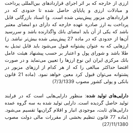
ارزی از خارجه كه بر اثر اجرای قراردادهای بین‌المللی پرداخت
و مبادلات ارزی و پایاپای حاصل شده تا حدودی كه در
قراردادهای مزبور پیش‌بینی شده است. و) اسناد بازرگانی قابل
پرداخت به ارز صادره عهده خارجه كه دارای دو امضای معتبر
باشد كه یكی از آن باید امضای بانك واگذارنده باشد و سررسید
آن‌ها از حدودی كه در ماده 27 پیش‌بینی شده بیش‌تر نباشد. ز)
ارزهایی كه به عنوان پشتوانه قبول می‌شود باید قابل تبدیل به
طلا باشد و شورای پول و اعتبار بر حسب پیشنهاد هیئت عامل
بانك مركزی ایران این نوع ارزها را تعیین می‌نماید و در صورت
اقتضا حداكثر مبالغی را كه از هر كدام از ارزهای مزبور در
پشتوانه می‌توان قبول كرد معین خواهد نمود. (ماده 21 قانون
بانكی و پولی كشور مصوب 7/3/1339)
دارایی‌های تولید شده
: منظور دارایی‌هایی است که در فرایند
تولید حاصل گردیده است. دارایی تولید شده به سه ‌گروه عمده
دارایی‌های ثابت، موجودی‌ انبار و اقلام گران‌بها تقسیم می‌شود.
(ماده 77 قانون تنظیم بخشی از مقررات مالی دولت مصوب
27/11/1380)