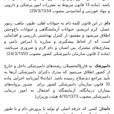
باشد. (ماده 13 قانون مربوط به مقررات امور پزشكی و دارویی
و مواد خوردنی و‌ آشامیدنی مصوب 29/3/1334)
دام
: در این قانون كلمه دام به حیوانات اهلی، طیور، ماهی، زنبور
عسل، كرم ابریشم، حیوانات آزمایشگاهی و حیوانات باغ‌وحش
اطلاق می‌شود و مقصود از كنترل بهداشتی بازرسی و اقداماتی
است كه از لحاظ پیشگیری و مبارزه با امراض دامی و
بیماری‌های مشترك بین انسان و دام لازم و ضروری می‌باشد.
(ماده 2 قانون سازمان دامپزشكی كشور مصوب 24/3/1350)
دامپزشك
: به فارغ‌التحصیلان رشته‌های دامپزشكی داخل و خارج
از كشور اطلاق می‌شود که مدرك دكترای دامپزشكی آن‌ها به
تأیید مراجع ذی‌صلاح رسیده باشد. (ماده6 آیین‌نامه اجرایی ماده
10 قانون سازمان دامپزشكی ‌كشور برای صدور پروانه‌های
بیماران درمانگاه، آزمایشگاه و اشتغال به امور درمانی
دامپزشكی مصوب 4/10/1373 هیئت وزیران)
دامدار
: کسی که حرفه اصلی او تولید یا پرورش دام و یا طیور