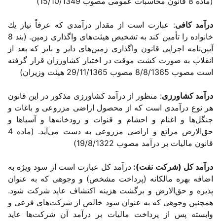
(ماده 8 قانون محاسبات عمومی مصوب 15/10/1349)
درآمد كافی
: عبارت است از مقدار درآمدی كه عرفاً نیاز یك
خانواده را تأمین كند به تشخیص هیئت‌های واگذاری زمین. (بند 8
آیین‌نامه اجرایی قانون واگذاری زمین‌های دایر و بایر كه بعد از
انقلاب به صورت كشت موقت در اختیار كشاورزان قرار گرفته
است مصوب 8/8/1365 مصوب 29/11/1365 هیئت وزیران)
درآمد كشاورزی
: منظور از درآمد كشاورزی مذكور در این قانون
هر نوع درآمدی است که از محصول اراضی مزروعی و باغات و
جنگل‌ها و اغنام و احشام و قنوات و رودخانه‌ها و آسیاها و
حق‌الارض مراتع و اراضی مزروعی به دست می‌آید. (ماده 4
قانون مالیات بر درآمد مصوب 19/8/1322)
درآمد كل (شركت نفت):
درآمد كل عبارت است از سود ویژه به
اضافه بهره مالكانه (پرداخت مشخص) و وجوهی كه به عنوان
پذیره و حق‌الارض و برگشت هزینه اكتشاف عاید شركت شود.
همچنین وجوهی كه به عنوان سود خالص از شركت‌های فرعی و
وابسته پس از پرداخت مالیات بر درآمد آن شركت‌ها عاید