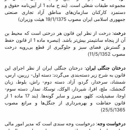
مجموعه طبقات شغلی است. (بند ح ماده 1 از آیین‌نامه حقوق و
دستمزد كاركنان سازمان‌های مناطق آزاد تجاری صنعتی
جمهوری اسلامی ایران مصوب 19/1/1375 هیئت وزیران)
درخت
: درخت از نظر این قانون هر درختی است كه محیط بن
آن از پنجاه سانتیمتر بیش‌تر باشد. (تبصره ماده 1 از قانون حفظ
و گسترش فضای سبز و جلوگیری از قطع بی‌رویه درخت
مصوب 11/5/1352)
درختان جنگلی ایران
: درختان جنگلی ایران از نظر اجرای این
قانون به شرح زیر دسته‌بندی می‌گردد: دسته اول- زربین، ارس،
شمشاد، سرخدار، گردو، آزاد. دسته دوم- راش، بلوط، زبان
گنجشك، ملچ، افرا، شیردار، الوكك، توسكا، نمدار. دسته سوم-
اوجا، سفیدپلت، كلهو، ممرز و سایر گونه‌ها. (بند 17 ماده 1 از
قانون حفاظت و بهره‌برداری از جنگل‌ها و مراتع مصوب
25/5/1365)
درخواست وجه
: درخواست وجه‌ سندی است كه مدیر امور مالی