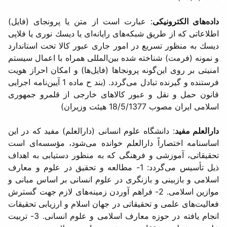
داده‌های الكترونیكی
: عبارت است از متن یا پرونجای (فایل)
اطلاعاتی كه از طریق شبكه‌های رایانه‌ای یا دیسك نوری یا فلاپی
دیسك به منظور تسریع در امور جاری عبور كالا تحت استاندارد
و نمونه (فرمت) شناخته شده بین‌المللی همراه با اعمال سیستم
امنیتی بر روی این‌گونه پرونجا‌ها (فایل‌ها) و امكان احراز هویت
فرستنده و گیرنده تبادل می‌گردد. (بند ح ماده 1 آیین‌نامه اجرایی
قانون حمل و نقل و عبور كالاهای خارجی از قلمرو جمهوری
اسلامی ایران مصوب 18/5/1377 هیئت وزیران)
دار‌العلم مفید
: دانشگاه علوم انسانی (دارالعلم) مفید كه در این
اساسنامه اختصاراً دارالعلم خوانده می‌شود، مؤسسه‌ای است
تحقیقاتی، آموزشی و فرهنگی كه به منظور دستیابی به اهداف
ذیل تأسیس می‌گردد: 1- مطالعه و تحقیق در علوم و معارف
اسلامی و بازبینی و بازنگری در علوم انسانی بر اساس مبانی و
موازین اسلامی. 2- فراهم آوردن زمینه‌های لازم جهت گسترش
فعالیت‌های علمی و تحقیقاتی در جهان اسلام و ارزیابی تحقیقات
انجام یافته در حوزه معارف اسلامی و علوم انسانی. 3- تربیت