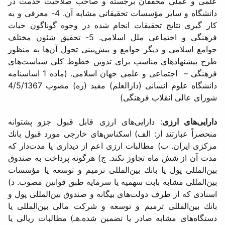
علمی و عملی محققان برجسته و صاحب صلاحیت خدمت در
دانشگاه و سایر مؤسسات تحقیقاتی مشابه آن. 4- معرفی و به
کار گیری نتایج تحقیقات انجام شده در وجوه گوناگون حیات
فرهنگی و اجتماعی ملل اسلامی. 5- تحقیق شئون مختلف
جوامع اسلامی و دیگر جوامع و پیش‌بینی تحول آن‌ها به منظور
طرح پیشنهادهای مناسب برای تدوین خطوط کلی سیاست‌های
فرهنگی – اجتماعی و علمی جهان اسلامی. (ماده 1 اساسنامه
دانشگاه علوم انسانی (دارالعلم) مفید (ره) مصوب 4/5/1367
شورای عالی انقلاب فرهنگی)
دارایی‌های ارزی
: دارایی‌های ارزی قابل قبول جزو پشتوانه
منحصراً عبارتند از: الف) اسكناس‌های خارجی مورد قبول بانك
مركزی ایران. ب) مطالبات ارزی اعم از دیداری یا مدت‌دار كه
مدت آن از شش ماه تجاوز نكند. ج) هرگونه پرداخت به صندوق
بین‌المللی پول یا بانك بین‌المللی ترمیم و توسعه یا مؤسسات
بین‌المللی مشابه بابت سهمیه یا سرمایه طبق قوانین مصوب. د)
اسنادی كه از طرف دولت‌های بیگانه و صندوق بین‌المللی پول و
بانك بین‌المللی ترمیم و توسعه و شركت مالی بین‌المللی یا
دستگاه‌های مشابه صادر یا تضمین شده.هـ) مطالبات ریالی یا