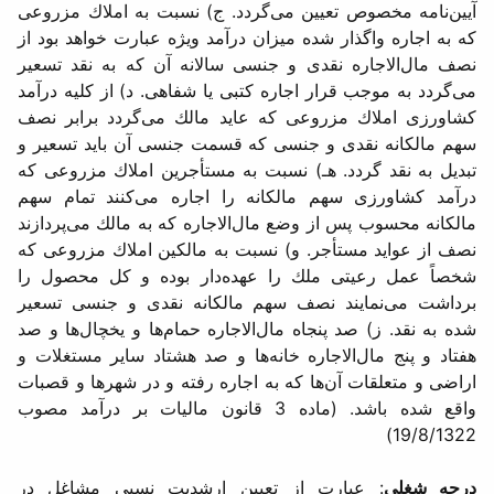
آیین‌نامه مخصوص تعیین می‌گردد. ج) نسبت به املاك مزروعی
كه به اجاره واگذار شده میزان درآمد ویژه عبارت خواهد بود از
نصف مال‌الاجاره نقدی و جنسی سالانه آن كه به نقد تسعیر
می‌گردد به موجب قرار اجاره كتبی یا شفاهی. د) از كلیه درآمد
كشاورزی املاك مزروعی كه عاید مالك می‌گردد برابر نصف
سهم مالكانه نقدی و جنسی كه قسمت جنسی آن باید تسعیر و
تبدیل به نقد گردد. هـ) نسبت به مستأجرین املاك مزروعی كه
درآمد كشاورزی سهم مالكانه را اجاره می‌كنند تمام سهم
مالكانه محسوب پس از وضع مال‌الاجاره كه به مالك می‌پردازند
نصف از عواید مستأجر. و) نسبت به مالكین املاك مزروعی كه
شخصاً عمل رعیتی ملك را عهده‌دار بوده و كل محصول را
برداشت می‌نمایند نصف سهم مالكانه نقدی و جنسی تسعیر
شده به نقد. ز) صد پنجاه مال‌الاجاره حمام‌ها و یخچال‌ها و صد
هفتاد و پنج مال‌الاجاره خانه‌ها و صد هشتاد سایر مستغلات و
اراضی و متعلقات آن‌ها كه به اجاره رفته و در شهرها و قصبات
واقع شده باشد. (ماده 3 قانون مالیات بر درآمد مصوب
19/8/1322)
درجه شغلی
: عبارت از تعیین ارشدیت نسبی مشاغل در