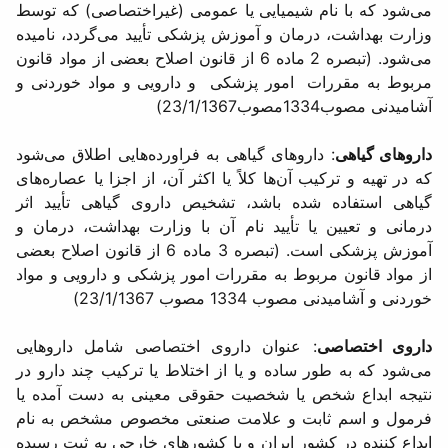
می‌شود که با نام شیمیایی یا عمومی (غیراختصاصی) كه توسط
وزارت بهداشت، درمان و آموزش پزشكی تأیید می‌گردد، نامیده
می‌شود. (تبصره 2 ماده 6 از قانون اصلاح بعضی از مواد قانون
مربوط به مقررات امور پزشكی و دارویی و مواد خوردنی و
آشامیدنی ‌مصوب‌1334مصوب23/1/1367)
داروهای گیاهی
: داروهای گیاهی به فراورده‌هایی اطلاق می‌شود
كه در تهیه و تركیب آن‌ها كلاً یا اكثر آن، از اجزا یا عصاره‌های
گیاهی استفاده شده باشد، تشخیص داروی گیاهی تأیید اثر
درمانی و تعیین یا تأیید نام آن با وزارت بهداشت، درمان و
آموزش پزشكی است. (تبصره 3 ماده 6 از قانون اصلاح بعضی
از مواد قانون مربوط به مقررات امور پزشكی و دارویی و مواد
خوردنی و آشامیدنی مصوب 1334 مصوب 23/1/1367)
داروی اختصاصی
: عنوان داروی اختصاصی شامل داروهایی
می‌شود كه به طور ساده و یا از اختلاط یا تركیب چند دارو در
نتیجه ابداع شخص یا شخصیت حقوقی معینی به ‌دست ‌آمده یا
فرمول و اسم ثابت و علامت صنعتی مخصوص مشخص به نام
ابداع‌ كننده در كشور ایران و یا كشورهای خارجی به ثبت رسیده