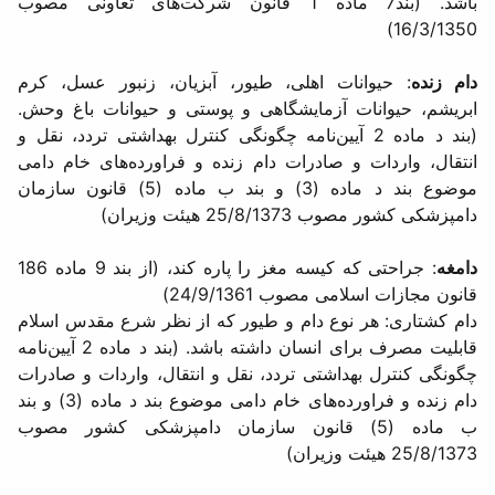
باشد. (بند7 ماده 1 قانون شركت‌های تعاونی مصوب
16/3/1350)
دام زنده
: حیوانات اهلی، طیور، آبزیان، زنبور عسل، كرم
ابریشم،‌ حیوانات آزمایشگاهی و پوستی و حیوانات باغ وحش.
(بند د ماده 2 آیین‌نامه چگونگی كنترل بهداشتی تردد، نقل و
انتقال، واردات و صادرات دام زنده و فراورده‌های خام دامی
موضوع بند د ماده (3) و بند ب ماده (5) قانون سازمان
دامپزشكی كشور مصوب 25/8/1373 هیئت وزیران)
دامغه
: جراحتی كه كیسه مغز را پاره كند، (از بند 9 ماده 186
قانون مجازات اسلامی مصوب 24/9/1361)
دام كشتاری: هر نوع دام و طیور كه از نظر شرع مقدس اسلام
قابلیت مصرف برای انسان داشته باشد. (بند د ماده 2 آیین‌نامه
چگونگی كنترل بهداشتی تردد، نقل و انتقال، واردات و صادرات
دام زنده و فراورده‌های خام دامی موضوع بند د ماده (3) و بند
ب ماده (5) قانون سازمان دامپزشكی كشور مصوب
25/8/1373 هیئت وزیران)