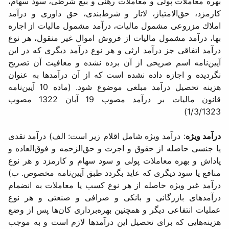
بهره معاملات پولی و معاملات رهنی و بیع شرطی، سود سهام،
كارمزد، حق‌الامتیاز، لاتار و شرط‌بندی، حق داوری و درآمد
املاك مزروعی مشمول مالیات، درآمد مشمول مالیات از اجاره
بها، درآمد مشمول مالیات از فروش اموال غیر منقول، هر نوع
درآمد اتفاقی جز درآمد ارثی و هر نوع درآمد دیگری كه در این
آیین‌نامه اسم صریحی از آن برده نشده و معافیت آن تصریح
نگردیده و اجازه داده نشده است كه از آن درآمدها به عنوان
هزینه تحصیل درآمد مبلغی موضوع شود. (ماده 10 آیین‌نامه
قانون مالیات بر درآمد مصوب 19 آبان 1322 مصوب
1/3/1323)
درآمد ویژه
: درآمد ویژه شامل اقلام زیر است: الف) درآمد نقدی
یا جنسی حاصله از حقوق و اجرت و حق‌الزحمه و فوق‌العاده و
پاداش و بهره معاملات پولی و سود سهام و كارمزد و هر نوع
منافع یا سود دیگری كه عاید بگردد طبق آیین‌نامه مخصوص. ب)
درآمد غیر ویژه حاصله از هر نوع كسب یا معاملات به انضمام
درآمدهای بازرگانی و بانكی و صرافی و صنعتی و هر نوع
عملیات انتفاعی دیگر و همچنین بهره‌برداری كان‌ها پس از وضع
هزینه‌هایی كه برای تحصیل این درآمدها لازم است و به موجب