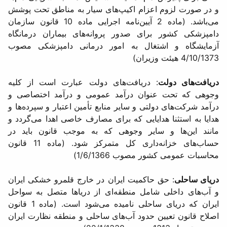
و در صورت لزوم اعزام اكیپ‌های سیار به مناطق تحت پوشش
می‌باشد. (ماده 2 آیین‌نامه اجرایی ماده 10 قانون سازمان
دامپزشكی كشور برای صدور پروانه‌های بیماران درمانگاه
آزمایشگاه و اشتغال به امور درمانی دامپزشكی مصوب
4/10/1373 هیئت وزیران)
دریافت‌های دولت
: دریافت‌های دولت عبارت است از كلیه
وجوهی كه تحت عنوان درآمد عمومی و درآمد اختصاصی و
درآمد شركت‌های دولتی و سایر منابع تأمین اعتبار و سپرده‌ها و
هدایا به استثنا هدایایی كه برای مصارف خاصی اهدا می‌گردد و
مانند این‌ها و سایر وجوهی كه به موجب قانون باید در
حساب‌های خزانه‌داری كل متمركز شود. (ماده 11 قانون
محاسبات عمومی كشور مصوب 1/6/1366)
دریای ساحلی
: حق حاكمیت ایران در خارج قلمرو خشكی ایران
و آب‌های داخلی شامل منطقه‌ای از دریاها متصل به سواحل
ایران كه دریای ساحلی نامیده می‌شود است. (ماده 1 قانون
اصلاح قانون تعیین حدود آب‌های ساحلی و منطقه نظارت ایران