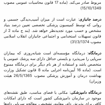
مربوط صادر می‌كند. (ماده 17 قانون محاسبات عمومی مصوب
15/10/1349)
درصد جانبازی
: عبارت است از میزان آسیب‌دیدگی جسمی و
روانی كه توسط كمیسیون پزشكی تخصصی تعیین درصد بنیاد
مشخص و حسب مورد تجدیدنظر خواهد شد. (بند ج ماده 2 از
قانون تسهیلات استخدامی و اجتماعی جانبازان انقلاب اسلامی
مصوب 31/3/1374)
درمانگاه
: درمانگاه مؤسسه‌ای است شبانه‌روزی كه بیماران
سرپایی را می‌پذیرد و بایستی حداقل دارای سه پزشك عمومی یا
متخصص باشد و استفاده از هر نام دیگر برای درمانگاه ممنوع
است. (ماده 16 آیین‌نامه اجرایی ماده 8 قانون تشكیل وزارت
بهداشت درمان و آموزش پزشكی مصوب 26/5/1365 هیئت
وزیران)
درمانگاه دامپزشكی
: مكانی با فضای مناسب، طبق نقشه‌های
موجود در سازمان دامپزشكی كشور است كه دارای امكانات
كافی برای پذیرش دام، معاینه، تشخیص، معالجه سرپایی دام‌ها